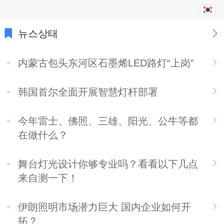
한국어
中文
뉴스상태
English
内蒙古包头东河区石墨烯LED路灯“上岗”
繁体
韩国首尔全面开展智慧灯杆部署
日本語
今年雷士、佛照、三雄、阳光、公牛等都
Español
在做什么？
ພາສາລາວ
舞台灯光设计你够专业吗？看看以下几点
ภาษาไทย
来自测一下！
русский
伊朗照明市场潜力巨大 国内企业如何开
français
拓？